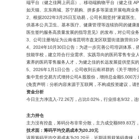
端平台（健之佳网上药店）、移动端购物平台（健之佳 A
如天猫、京东商城、苏宁易购、拼多多等渠道开展电商业务；
2、根据2022年3月25日互动易，公司长期坚持“家庭
供基本公共卫生、基本医疗、健康管理等连续协同的健康服
医生签约服务高质量发展的指导意见》的发布，对公司业
3、公司注册地址为云南省昆明市盘龙区联盟街道旗营街10
4、2024年10月30日公告：为进一步完善公司培训体
技能学校，建立符合行业需求、实践导向的医药零售专业
素养的医药零售服务人才，为健之佳的长远发展提供坚实
5、2026年1月1日公告，公司收到云南祥群的《关于
集中竞价交易方式增持公司A 股股份，增持总金额5,00
(免责声明：分析内容来源于互联网，不构成投资建议，请
资金分析
今日主力净流入-72.26万，占比0.02%，行业排名9/3
主力持仓
主力没有控盘，筹码分布非常分散，主力成交额889.83万，
技术面：筹码平均交易成本为20.20元
该股筹码平均交易成本为20.20元，近期该股获筹码青睐，且